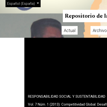
Menú de administración
Ir al menú de navegación principal
Ir al contenido principal
Ir al pie de página del sitio
Cambiar el idioma. El actual es:
Español (España)
Repositorio de 
Actual
Archivo
Menú principal
RESPONSABILIDAD SOCIAL Y SUSTENTABILIDAD
Vol. 7 Núm. 1 (2013): Competitividad Global. Desa