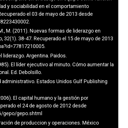
dad y sociabilidad en el comportamiento
.Recuperado el 03 de mayo de 2013 desde
d=78223430002
.
z, M., M. (2011). Nuevas formas de liderazgo en
go, 32(1). 38-47. Recuperado el 15 de mayo de 2013
o.oa?id=77817210005
.
l liderazgo. Argentina. Paidos.
985). El líder ejecutivo al minuto. Cómo aumentar la
nal. Ed. Debolsillo.
rid administrativo. Estados Unidos Gulf Publishing
 (2006). El capital humano y la gestión por
perado el 24 de agosto de 2012 desde
6/gepo/gepo.shtml
istración de produccion y operaciones. México