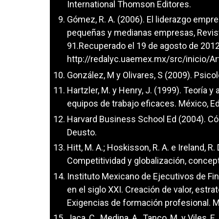
International Thomson Editores.
Gómez, R. A. (2006). El liderazgo empres
pequeñas y medianas empresas, Revista
91.Recuperado el 19 de agosto de 201
http://redalyc.uaemex.mx/src/inicio/
González, M y Olivares, S (2009). Psicol
Hartzler, M. y Henry, J. (1999). Teoría 
equipos de trabajo eficaces. México, E
Harvard Business School Ed (2004). Có
Deusto.
Hitt, M. A.; Hoskisson, R. A. e Ireland, R
Competitividad y globalización, conce
Instituto Mexicano de Ejecutivos de Fin
en el siglo XXI. Creación de valor, estra
Exigencias de formación profesional. 
Jaca, C., Medina, A., Tanco, M. y Viles, 