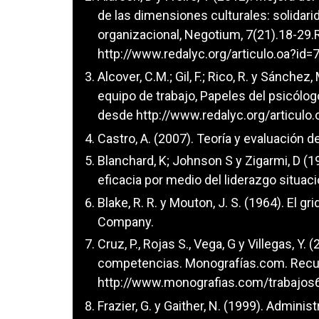
de las dimensiones culturales: solidari
organizacional, Negotium, 7(21).18-29
http://www.redalyc.org/articulo.oa?i
Alcover, C.M.; Gil, F.; Rico, R. y Sánche
equipo de trabajo, Papeles del psicólo
desde
http://www.redalyc.org/articul
Castro, A. (2007). Teoría y evaluación de
Blanchard, K; Johnson S y Zigarmi, D (1
eficacia por medio del liderazgo situacio
Blake, R. R. y Mouton, J. S. (1964). El g
Company.
Cruz, P., Rojas S., Vega, G y Villegas, Y.
competencias. Monografías.com. Recu
http://www.monografias.com/trabajos
Frazier, G. y Gaither, N. (1999). Admin