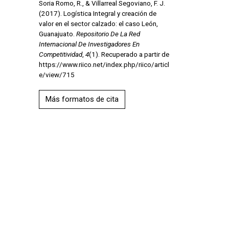
Soria Romo, R., & Villarreal Segoviano, F. J.
(2017). Logística Integral y creación de
valor en el sector calzado: el caso León,
Guanajuato.
Repositorio De La Red
Internacional De Investigadores En
Competitividad
,
4
(1). Recuperado a partir de
https://www.riico.net/index.php/riico/articl
e/view/715
Más formatos de cita