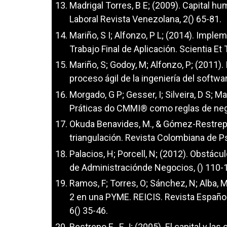
Madrigal Torres, B E; (2009). Capital hu
Laboral Revista Venezolana, 2() 65-81.
Mariño, S I; Alfonzo, P L; (2014). Impl
Trabajo Final de Aplicación. Scientia Et
Mariño, S; Godoy, M; Alfonzo, P; (2011). 
proceso ágil de la ingeniería del softwa
Morgado, G P; Gesser, I; Silveira, D S; M
Práticas do CMMI® como reglas de nego
Okuda Benavides, M., & Gómez-Restrepo,
triangulación. Revista Colombiana de Ps
Palacios, H; Porcell, N; (2012). Obstác
de Administraciónde Negocios, () 110-
Ramos, F; Torres, O; Sánchez, N; Alba,
2 en una PYME. REICIS. Revista Española
6() 35-46.
Restrepo E., F J; (2005). El capital y l