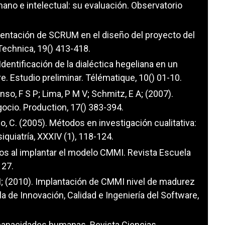
mano e intelectual: su evaluación. Observatorio
ementación de SCRUM en el diseño del proyecto del
 Technica, 19() 413-418.
Identificación de la dialéctica hegeliana en un
re. Estudio preliminar. Télématique, 10() 01-10.
anso, F S P; Lima, P M V; Schmitz, E A; (2007).
cio. Production, 17() 383-394.
 C. (2005). Métodos en investigación cualitativa:
iquiatría, XXXIV (1), 118-124.
ulos al implantar el modelo CMMI. Revista Escuela
127.
 M; (2010). Implantación de CMMI nivel de madurez
 de Innovación, Calidad e Ingeniería del Software,
as capacidades humanas. Revista Ciencias