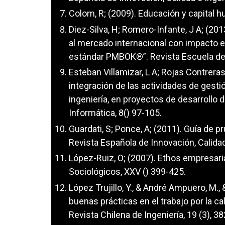
Colom, R; (2009). Educación y capital 
Diez-Silva, H; Romero-Infante, J A; (20
al mercado internacional con impacto en
estándar PMBOK®”. Revista Escuela de 
Esteban Villamizar, L A; Rojas Contreras
integración de las actividades de gesti
ingeniería, en proyectos de desarrollo
Informática, 8() 97-105.
Guardati, S; Ponce, A; (2011). Guía de 
Revista Española de Innovación, Calidad
López-Ruiz, O; (2007). Ethos empresaria
Sociológicos, XXV () 399-425.
López Trujillo, Y., & André Ampuero, M.,
buenas prácticas en el trabajo por la ca
Revista Chilena de Ingeniería, 19 (3), 3