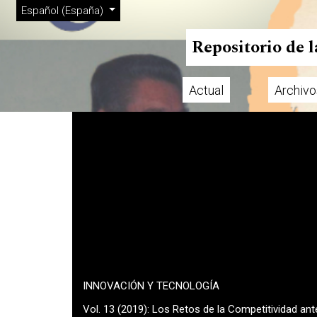
Menú de administración
Ir al menú de navegación principal
Ir al contenido principal
Ir al pie de página del sitio
Cambiar el idioma. El actual es:
Español (España)
Repositorio de 
Actual
Archivo
Menú principal
INNOVACIÓN Y TECNOLOGÍA
Vol. 13 (2019): Los Retos de la Competitividad ant