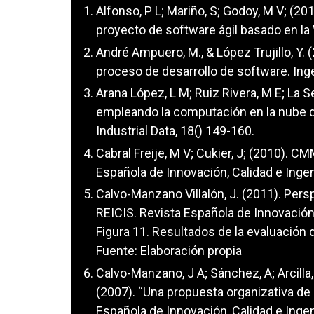
Alfonso, P L; Mariño, S; Godoy, M V; (2
proyecto de software ágil basado en la 
André Ampuero, M., & López Trujillo, Y. 
proceso de desarrollo de software. Ingen
Arana López, L M; Ruiz Rivera, M E; La S
empleando la computación en la nube d
Industrial Data, 18() 149-160.
Cabral Freije, M V; Cukier, J; (2010). C
Española de Innovación, Calidad e Ingeni
Calvo-Manzano Villalón, J. (2011). Per
REICIS. Revista Española de Innovación, 
Figura 11. Resultados de la evaluación 
Fuente: Elaboración propia
Calvo-Manzano, J A; Sánchez, A; Arcilla, 
(2007). “Una propuesta organizativa de 
Española de Innovación, Calidad e Ingeni