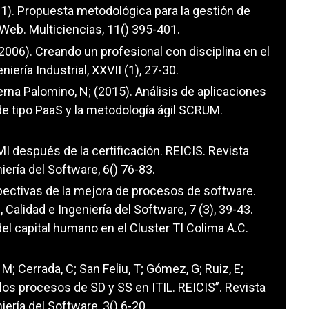
011). Propuesta metodológica para la gestión de
Web. Multiciencias, 11() 395-401.
(2006). Creando un profesional con disciplina en el
iería Industrial, XXVII (1), 27-30.
erna Palomino, N; (2015). Análisis de aplicaciones
e tipo PaaS y la metodología ágil SCRUM.
MMI después de la certificación. REICIS. Revista
ería del Software, 6() 76-83.
spectivas de la mejora de procesos de software.
Calidad e Ingeniería del Software, 7 (3), 39-43.
del capital humano en el Cluster TI Colima A.C.
M; Cerrada, C; San Feliu, T; Gómez, G; Ruiz, E;
los procesos de SD y SS en ITIL. REICIS”. Revista
ería del Software, 3() 6-20.