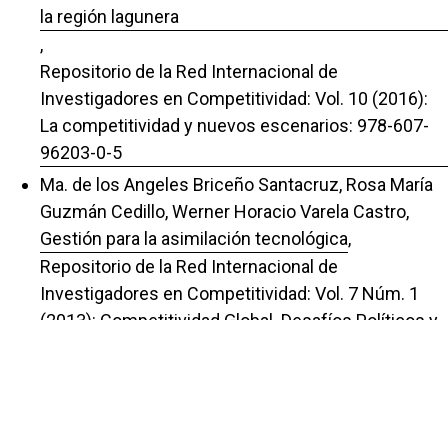
la región lagunera
,
Repositorio de la Red Internacional de
Investigadores en Competitividad: Vol. 10 (2016):
La competitividad y nuevos escenarios: 978-607-
96203-0-5
Ma. de los Angeles Briceño Santacruz, Rosa María
Guzmán Cedillo, Werner Horacio Varela Castro,
Gestión para la asimilación tecnológica
,
Repositorio de la Red Internacional de
Investigadores en Competitividad: Vol. 7 Núm. 1
(2013): Competitividad Global. Desafíos Políticos y
Financieros: ISBN 978-607-96203-0-2
Ma. De los Ángeles Briseño Santacruz, Werner
Horacio Varela Castro, María Olivia Castro Solano,
Desconexión digital: derecho de los trabajadores y