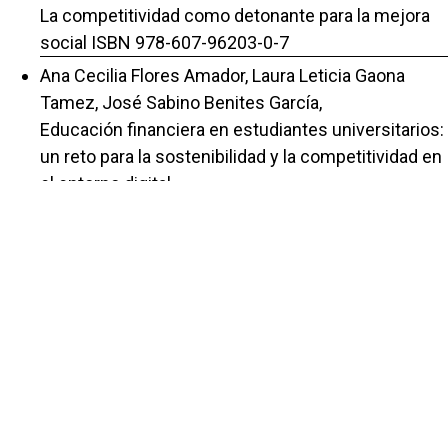
La competitividad como detonante para la mejora
social ISBN 978-607-96203-0-7
Ana Cecilia Flores Amador, Laura Leticia Gaona
Tamez, José Sabino Benites García,
Educación financiera en estudiantes universitarios:
un reto para la sostenibilidad y la competitividad en
el entorno digital
,
Repositorio de la Red Internacional de
Investigadores en Competitividad: Vol. 19 (2025):
La IA y el futuro digital construyendo el camino
hacia un mundo sostenible y competitivo 978-84-
10470-93-4
Yolanda Saldaña Contreras, Laura Leticia Gaona
Tamez, María Armandina Fuentes Barrera,
El proceso de investigar y la docencia en